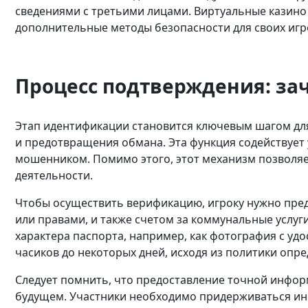
сведениями с третьими лицами. Виртуальные казино
дополнительные методы безопасности для своих игр
Процесс подтверждения: за
Этап идентификации становится ключевым шагом для 
и предотвращения обмана. Эта функция содействует
мошенником. Помимо этого, этот механизм позволя
деятельности.
Чтобы осуществить верификацию, игроку нужно пред
или правами, и также счетом за коммунальные услу
характера паспорта, например, как фотография с уд
часиков до некоторых дней, исходя из политики опре
Следует помнить, что предоставление точной инфор
будущем. Участники необходимо придерживаться инс