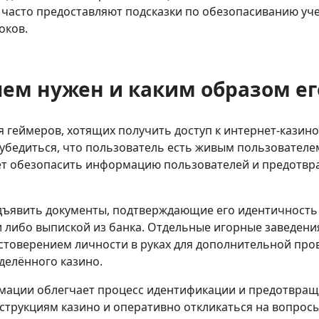
 часто предоставляют подсказки по обезопасиванию уч
оков.
чем нужен и каким образом е
геймеров, хотящих получить доступ к интернет-казино
 убедиться, что пользователь есть живым пользовател
ет обезопасить информацию пользователей и предотвра
ъявить документы, подтверждающие его идентичность 
ги либо выпиской из банка. Отдельные игорные заведе
остоверением личности в руках для дополнительной про
делённого казино.
мации облегчает процесс идентификации и предотвращ
трукциям казино и оперативно откликаться на вопросы