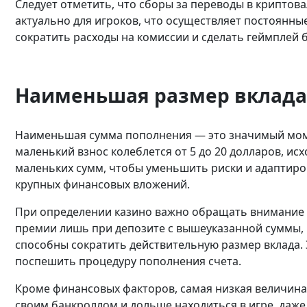
Следует отметить, что сборы за переводы в крипто
актуально для игроков, что осуществляет постоянны
сократить расходы на комиссии и сделать геймплей 
Наименьшая размер вклада:
Наименьшая сумма пополнения — это значимый моме
маленький взнос колеблется от 5 до 20 долларов, ис
маленьких сумм, чтобы уменьшить риски и адаптиро
крупных финансовых вложений.
При определении казино важно обращать внимание н
премии лишь при депозите с вышеуказанной суммы, 
способны сократить действительную размер вклада.
поспешить процедуру пополнения счета.
Кроме финансовых факторов, самая низкая величина 
своим банкроллом и дольше находиться в игре, даже 