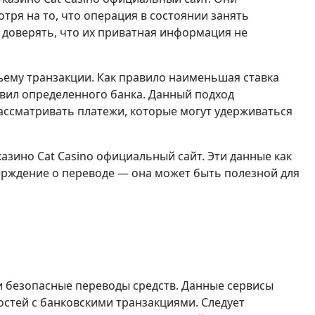
ря на то, что операция в состоянии занять
 доверять, что их приватная информация не
ъему транзакции. Как правило наименьшая ставка
авил определенного банка. Данный подход
ассматривать платежи, которые могут удерживаться
зино Cat Casino официальный сайт. Эти данные как
верждение о переводе — она может быть полезной для
и безопасные переводы средств. Данные сервисы
стей с банковскими транзакциями. Следует