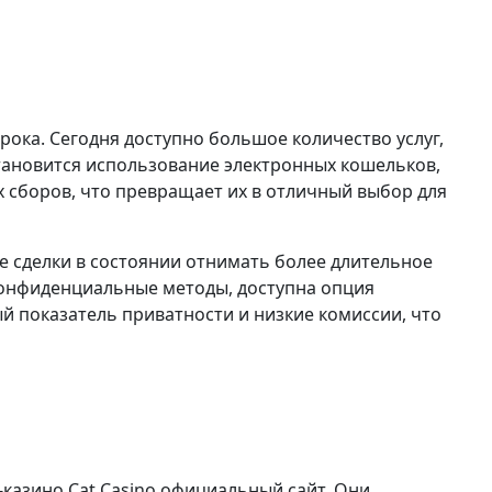
рока. Сегодня доступно большое количество услуг,
тановится использование электронных кошельков,
х сборов, что превращает их в отличный выбор для
е сделки в состоянии отнимать более длительное
 конфиденциальные методы, доступна опция
ый показатель приватности и низкие комиссии, что
казино Cat Casino официальный сайт. Они