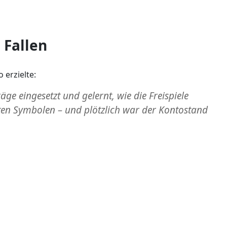
 Fallen
 erzielte:
ge eingesetzt und gelernt, wie die Freispiele
terten Symbolen – und plötzlich war der Kontostand