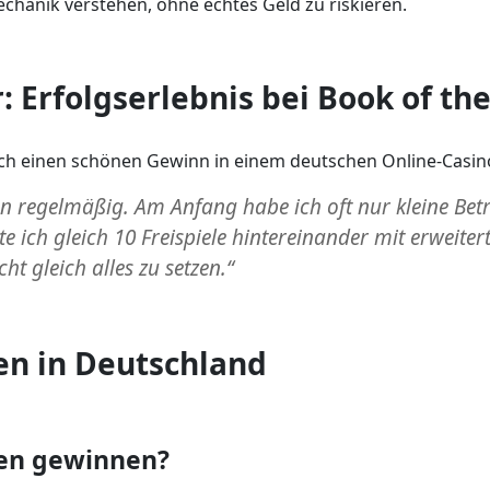
echanik verstehen, ohne echtes Geld zu riskieren.
 Erfolgserlebnis bei Book of the
ch einen schönen Gewinn in einem deutschen Online-Casino
en regelmäßig. Am Anfang habe ich oft nur kleine Beträ
tte ich gleich 10 Freispiele hintereinander mit erwei
ht gleich alles zu setzen.“
en in Deutschland
llen gewinnen?