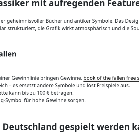
Klassiker mit aufregenden Featur
ler geheimnisvoller Bücher und antiker Symbole. Das Design i
r strukturiert, die Grafik wirkt atmosphärisch und die So
allen
iner Gewinnlinie bringen Gewinne.
book of the fallen free 
ich – es ersetzt andere Symbole und löst Freispiele aus.
tte kann bis zu 100 € betragen.
ing-Symbol für hohe Gewinne sorgen.
in Deutschland gespielt werden 