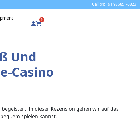
Call on: +91 98685 76823
uipment
0
aß Und
e-Casino
 begeistert. In dieser Rezension gehen wir auf das
 bequem spielen kannst.