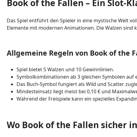
Book of the Fallen – Ein Slot-
Das Spiel entführt den Spieler in eine mystische Welt vol
Elemente mit modernen Animationen. Die Walzen sind kla
Allgemeine Regeln von Book of the F
Spiel bietet 5 Walzen und 10 Gewinnlinien.
Symbolkombinationen ab 3 gleichen Symbolen auf e
Das Buch-Symbol fungiert als Wild und Scatter zugle
Mindesteinsatz liegt meist bei 0,10 € und Maximalwe
Während der Freispiele kann ein spezielles Expand
Wo Book of the Fallen sicher 