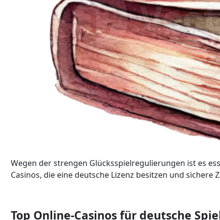
Wegen der strengen Glücksspielregulierungen ist es essen
Casinos, die eine deutsche Lizenz besitzen und sicher
Top Online-Casinos für deutsche Spie