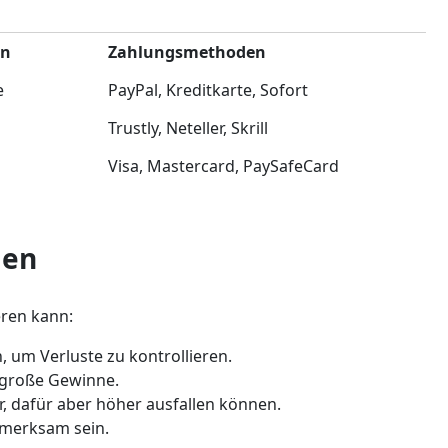
en
Zahlungsmethoden
e
PayPal, Kreditkarte, Sofort
Trustly, Neteller, Skrill
Visa, Mastercard, PaySafeCard
len
eren kann:
 um Verluste zu kontrollieren.
 große Gewinne.
ner, dafür aber höher ausfallen können.
ufmerksam sein.