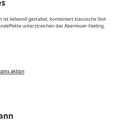
es
st liebevoll gestaltet, kombiniert klassische Slot-
undeffekte unterstreichen das Abenteuer-Feeling.
spins aktion
kann