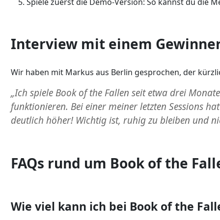
Spiele zuerst die Demo-Version: So kannst du die M
Interview mit einem Gewinner:
Wir haben mit Markus aus Berlin gesprochen, der kürzli
„Ich spiele Book of the Fallen seit etwa drei Monat
funktionieren. Bei einer meiner letzten Sessions ha
deutlich höher! Wichtig ist, ruhig zu bleiben und nic
FAQs rund um Book of the Fall
Wie viel kann ich bei Book of the Fa