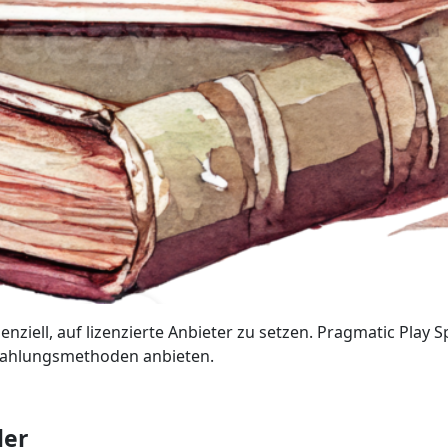
ziell, auf lizenzierte Anbieter zu setzen. Pragmatic Play S
e Zahlungsmethoden anbieten.
ler