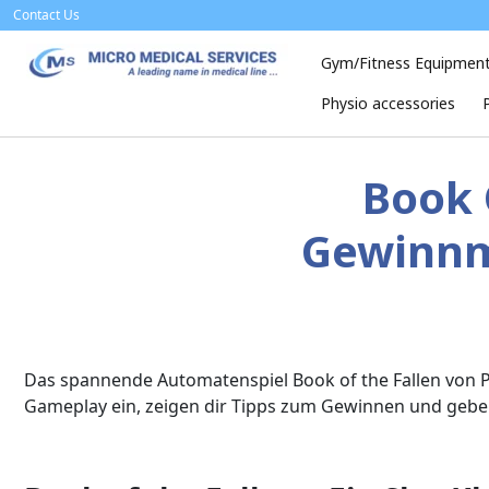
Skip
Contact Us
to
content
Gym/Fitness Equipmen
Physio accessories
Book 
Gewinnm
Das spannende Automatenspiel Book of the Fallen von Pra
Gameplay ein, zeigen dir Tipps zum Gewinnen und gebe