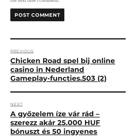
the next time I comment.
Post
navigation
PREVIOUS
Chicken Road spel bij online
Previous
post:
casino in Nederland
Gameplay-functies.503 (2)
NEXT
A győzelem íze vár rád –
Next
post:
szerezz akár 25.000 HUF
bónuszt és 50 ingyenes