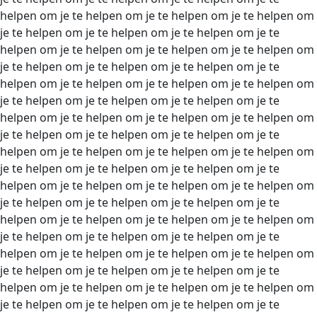
helpen om je te helpen om je te helpen om je te helpen om
je te helpen om je te helpen om je te helpen om je te
helpen om je te helpen om je te helpen om je te helpen om
je te helpen om je te helpen om je te helpen om je te
helpen om je te helpen om je te helpen om je te helpen om
je te helpen om je te helpen om je te helpen om je te
helpen om je te helpen om je te helpen om je te helpen om
je te helpen om je te helpen om je te helpen om je te
helpen om je te helpen om je te helpen om je te helpen om
je te helpen om je te helpen om je te helpen om je te
helpen om je te helpen om je te helpen om je te helpen om
je te helpen om je te helpen om je te helpen om je te
helpen om je te helpen om je te helpen om je te helpen om
je te helpen om je te helpen om je te helpen om je te
helpen om je te helpen om je te helpen om je te helpen om
je te helpen om je te helpen om je te helpen om je te
helpen om je te helpen om je te helpen om je te helpen om
je te helpen om je te helpen om je te helpen om je te