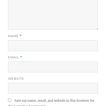
NAME
*
EMAIL
*
WEBSITE
Save my name, email, and website in this browser for