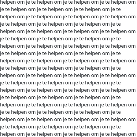
helpen om je te helpen om je te helpen om je te helpen om
je te helpen om je te helpen om je te helpen om je te
helpen om je te helpen om je te helpen om je te helpen om
je te helpen om je te helpen om je te helpen om je te
helpen om je te helpen om je te helpen om je te helpen om
je te helpen om je te helpen om je te helpen om je te
helpen om je te helpen om je te helpen om je te helpen om
je te helpen om je te helpen om je te helpen om je te
helpen om je te helpen om je te helpen om je te helpen om
je te helpen om je te helpen om je te helpen om je te
helpen om je te helpen om je te helpen om je te helpen om
je te helpen om je te helpen om je te helpen om je te
helpen om je te helpen om je te helpen om je te helpen om
je te helpen om je te helpen om je te helpen om je te
helpen om je te helpen om je te helpen om je te helpen om
je te helpen om je te helpen om je te helpen om je te
helpen om je te helpen om je te helpen om je te helpen om
je te helpen om je te helpen om je te helpen om je te
helpen om je te helpen om je te helpen om je te helpen om