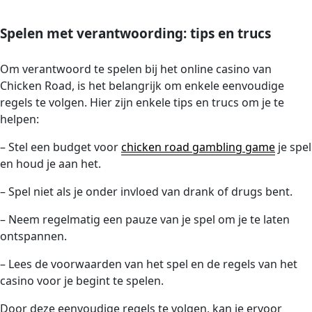
Spelen met verantwoording: tips en trucs
Om verantwoord te spelen bij het online casino van
Chicken Road, is het belangrijk om enkele eenvoudige
regels te volgen. Hier zijn enkele tips en trucs om je te
helpen:
– Stel een budget voor
chicken road gambling game
je spel
en houd je aan het.
– Spel niet als je onder invloed van drank of drugs bent.
– Neem regelmatig een pauze van je spel om je te laten
ontspannen.
– Lees de voorwaarden van het spel en de regels van het
casino voor je begint te spelen.
Door deze eenvoudige regels te volgen, kan je ervoor