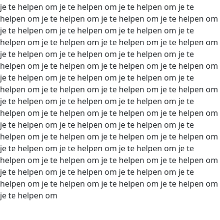
je te helpen om je te helpen om je te helpen om je te
helpen om je te helpen om je te helpen om je te helpen om
je te helpen om je te helpen om je te helpen om je te
helpen om je te helpen om je te helpen om je te helpen om
je te helpen om je te helpen om je te helpen om je te
helpen om je te helpen om je te helpen om je te helpen om
je te helpen om je te helpen om je te helpen om je te
helpen om je te helpen om je te helpen om je te helpen om
je te helpen om je te helpen om je te helpen om je te
helpen om je te helpen om je te helpen om je te helpen om
je te helpen om je te helpen om je te helpen om je te
helpen om je te helpen om je te helpen om je te helpen om
je te helpen om je te helpen om je te helpen om je te
helpen om je te helpen om je te helpen om je te helpen om
je te helpen om je te helpen om je te helpen om je te
helpen om je te helpen om je te helpen om je te helpen om
je te helpen om