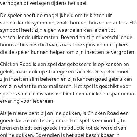
verhogen of verlagen tijdens het spel.
De speler heeft de mogelijkheid om te kiezen uit
verschillende symbolen, zoals bomen, huizen en auto’s. Elk
symbool heeft zijn eigen waarde en kan leiden tot
verschillende uitkomsten. Bovendien zijn er verschillende
bonusacties beschikbaar, zoals free spins en multipliers,
die de speler kunnen helpen om zijn inzetten te vergroten.
Chicken Road is een spel dat gebaseerd is op kansen en
geluk, maar ook op strategie en tactiek. De speler moet
zijn inzetten slim beheren en zijn kansen goed gebruiken
om zijn winst te maximaliseren. Het spel is geschikt voor
spelers van alle niveaus en biedt een unieke en spannende
ervaring voor iedereen.
Als je nieuw bent bij online gokken, is Chicken Road een
goede keuze om te beginnen. Het spel is eenvoudig te
leren en biedt een goede introductie tot de wereld van
online gokken. Bovendien is het spel beschikbaar in