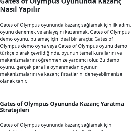
Gates of Olympus Oyununda Kazanç
Nasıl Yapılır
Gates of Olympus oyununda kazanç sağlamak için ilk adım,
oyunu denemek ve anlayışını kazanmak. Gates of Olympus
demo oyunu, bu amaç için ideal bir araçtır. Gates of
Olympus demo oyna veya Gates of Olympus oyunu demo
türkçe olarak çevrildiğinde, oyunun temel kurallarını ve
mekanizmalarını öğrenmenize yardımcı olur. Bu demo
oyunu, gerçek para ile oynanmadan oyunun
mekanizmalarını ve kazanç fırsatlarını deneyebilmenize
olanak tanır.
Gates of Olympus Oyununda Kazanç Yaratma
Stratejileri
Gates of Olympus oyununda kazanç sağlamak için