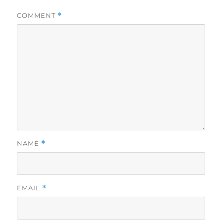
COMMENT
*
NAME
*
EMAIL
*