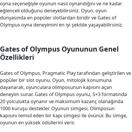
oyna seçeneğiyle oyunun nasıl oynandığını ve ne kadar
eğlenceli olduğunu deneyebilirsiniz. Oyun, oyun
dünyasında en popüler slotlardan biridir ve Gates of
Olympus oyna deneyimini en iyi şekilde yaşayabilirsiniz.
Gates of Olympus Oyununun Genel
Özellikleri
Gates of Olympus, Pragmatic Play tarafından geliştirilen ve
popüler bir slot oyunu. Oyun, mitolojik konumuna
dayanarak, oyunculara olimposunun kapısını açan
deneyim sunar. Gates of Olympus oyunu, 5×3 formatında
20 yolculukta oynanır ve maksimum kazanç olanağında
1000 kuruşu destekler. Oyunun simgesi, Olimposun
kapısını temsil eden bir kapı simgesi ile övünür. Bu simge,
oyunun en yüksek ödüllerini verir.