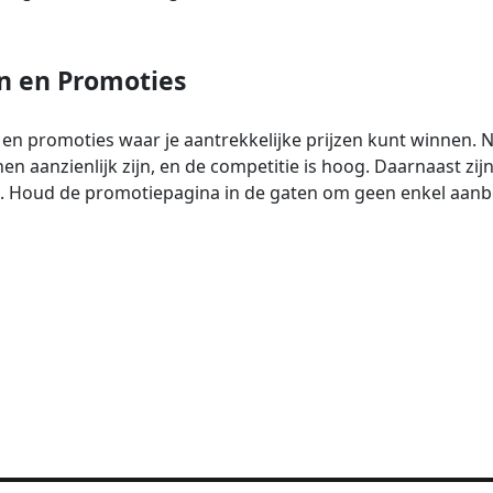
n en Promoties
en promoties waar je aantrekkelijke prijzen kunt winnen. 
anzienlijk zijn, en de competitie is hoog. Daarnaast zijn 
n. Houd de promotiepagina in de gaten om geen enkel aanb