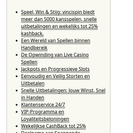
Speel, Win & Stijg: vincispin biedt
meer dan 5000 kansspelen, snelle
uitbetalingen en wekelijks tot 25%
kashback.
Een Wereld van Spellen binnen
Handbereik
De Opwinding van Live Casino
Spellen
Jackpots en Progressieve Slots
Eenvoudig en Veilig Storten en
Uitbetalen
Snelle Uitbetalingen: Jouw Winst, Snel
in Handen
Klantenservice 24/7
VIP-Programma en
Loyaliteitsbeloningen
Wekelijkse CashBack tot 25%
Deelname aan Spannende