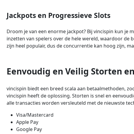
Jackpots en Progressieve Slots
Droom je van een enorme jackpot? Bij vincispin kun je
inzetten van spelers over de hele wereld, waardoor de 
zijn heel populair, dus de concurrentie kan hoog zijn, ma
Eenvoudig en Veilig Storten e
vincispin biedt een breed scala aan betaalmethoden, zodat
vincispin heeft de oplossing. Storten is snel en eenvoudi
alle transacties worden versleuteld met de nieuwste te
Visa/Mastercard
Apple Pay
Google Pay