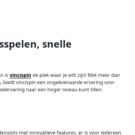
sspelen, snelle
n is
vincispin
de plek waar je wilt zijn! Met meer dan
%, biedt vincispin een ongeëvenaarde ervaring voor
elervaring naar een hoger niveau kunt tillen.
deoslots met innovatieve features, er is voor iedereen