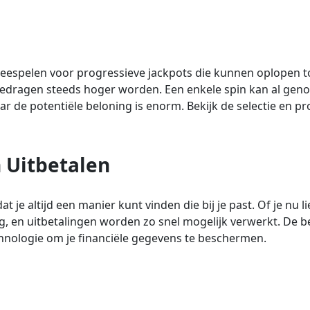
 meespelen voor progressieve jackpots die kunnen oplopen 
bedragen steeds hoger worden. Een enkele spin kan al genoe
ar de potentiële beloning is enorm. Bekijk de selectie en pr
n Uitbetalen
 je altijd een manier kunt vinden die bij je past. Of je nu l
g, en uitbetalingen worden zo snel mogelijk verwerkt. De beve
chnologie om je financiële gegevens te beschermen.