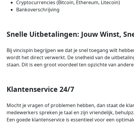
Cryptocurrencies (Bitcoin, Ethereum, Litecoin)
Bankoverschrijving
Snelle Uitbetalingen: Jouw Winst, Sn
Bij vincispin begrijpen we dat je snel toegang wilt heb
wordt het direct verwerkt. De snelheid van de uitbetali
staan. Dit is een groot voordeel ten opzichte van ander
Klantenservice 24/7
Mocht je vragen of problemen hebben, dan staat de klante
medewerkers spreken je taal en zijn vriendelijk, behulp
Een goede klantenservice is essentieel voor een optimale