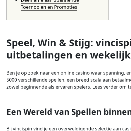
Toernooien en Promoties
Speel, Win & Stijg: vincis
uitbetalingen en wekelijk
Ben je op zoek naar een online casino waar spanning,
5000 verschillende spellen, een breed scala aan betaalm
zowel beginnende als ervaren spelers. Lees verder om te 
Een Wereld van Spellen binne
Bij vincispin vind je een overweldigende selectie aan ca