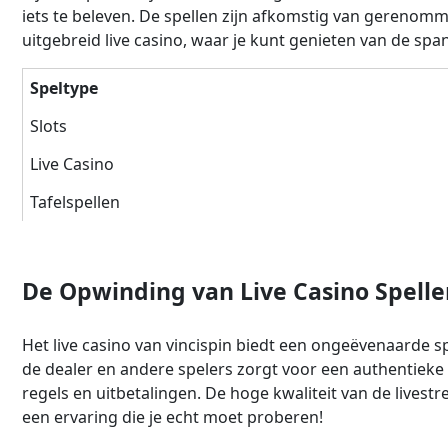
iets te beleven. De spellen zijn afkomstig van gerenomme
uitgebreid live casino, waar je kunt genieten van de spa
Speltype
Slots
Live Casino
Tafelspellen
De Opwinding van Live Casino Spelle
Het live casino van vincispin biedt een ongeëvenaarde sp
de dealer en andere spelers zorgt voor een authentieke 
regels en uitbetalingen. De hoge kwaliteit van de livestr
een ervaring die je echt moet proberen!