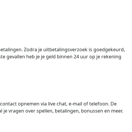
betalingen. Zodra je uitbetalingsverzoek is goedgekeurd,
e gevallen heb je je geld binnen 24 uur op je rekening
contact opnemen via live chat, e-mail of telefoon. De
l je vragen over spellen, betalingen, bonussen en meer.