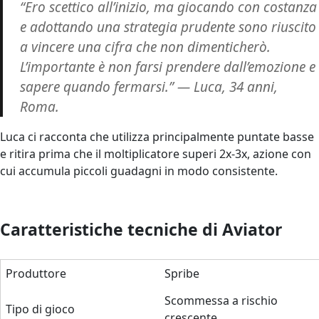
“Ero scettico all’inizio, ma giocando con costanza
e adottando una strategia prudente sono riuscito
a vincere una cifra che non dimenticherò.
L’importante è non farsi prendere dall’emozione e
sapere quando fermarsi.” — Luca, 34 anni,
Roma.
Luca ci racconta che utilizza principalmente puntate basse
e ritira prima che il moltiplicatore superi 2x-3x, azione con
cui accumula piccoli guadagni in modo consistente.
Caratteristiche tecniche di Aviator
Produttore
Spribe
Scommessa a rischio
Tipo di gioco
crescente