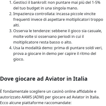
Gestisci il bankroll: non puntare mai più del 1-5%
del tuo budget in una singola mano.
Impazienza controllata: incassa piccole vincite
frequenti invece di aspettare moltiplicatori troppo
alti.
Osserva le tendenze: sebbene il gioco sia casuale,
molte volte si osservano periodi in cui il
moltiplicatore resta basso o alto.
Usa la modalità demo: prima di puntare soldi veri,
prova a giocare in demo per capire il ritmo del
gioco.
Dove giocare ad Aviator in Italia
È fondamentale scegliere un casinò online affidabile e
autorizzato AAMS (ADM) per giocare ad Aviator in Italia.
Ecco alcune piattaforme raccomandate: