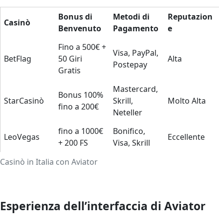
Bonus di
Metodi di
Reputazion
Casinò
Benvenuto
Pagamento
e
Fino a 500€ +
Visa, PayPal,
BetFlag
50 Giri
Alta
Postepay
Gratis
Mastercard,
Bonus 100%
StarCasinò
Skrill,
Molto Alta
fino a 200€
Neteller
fino a 1000€
Bonifico,
LeoVegas
Eccellente
+ 200 FS
Visa, Skrill
Casinò in Italia con Aviator
Esperienza dell’interfaccia di Aviator