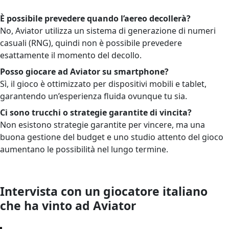
È possibile prevedere quando l’aereo decollerà?
No, Aviator utilizza un sistema di generazione di numeri
casuali (RNG), quindi non è possibile prevedere
esattamente il momento del decollo.
Posso giocare ad Aviator su smartphone?
Sì, il gioco è ottimizzato per dispositivi mobili e tablet,
garantendo un’esperienza fluida ovunque tu sia.
Ci sono trucchi o strategie garantite di vincita?
Non esistono strategie garantite per vincere, ma una
buona gestione del budget e uno studio attento del gioco
aumentano le possibilità nel lungo termine.
Intervista con un giocatore italiano
che ha vinto ad Aviator