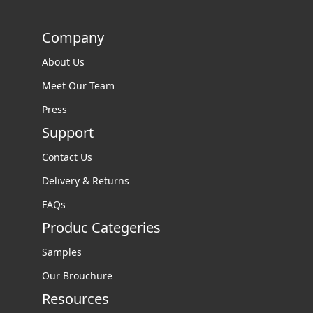
Company
About Us
Meet Our Team
Press
Support
Contact Us
Delivery & Returns
FAQs
Produc Categeries
Samples
Our Brouchure
Resources