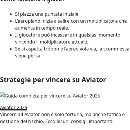
Si piazza una puntata iniziale.
L’aeroplano inizia a salire con un moltiplicatore che
aumenta in tempo reale.
Il giocatore può incassare in qualsiasi momento,
vincendo il moltiplicatore attuale.
Se si aspetta troppo e l’aereo vola via, la scommessa
viene persa.
Strategie per vincere su Aviator
Aviator 2025
Vincere ad Aviator non è solo fortuna, ma anche tattica e
gestione del rischio. Ecco alcuni consigli importanti: