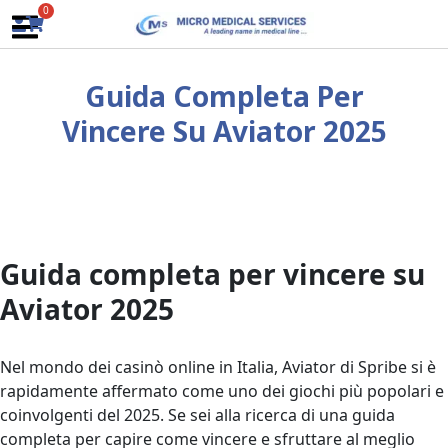
Skip
0
to
content
Guida Completa Per
Vincere Su Aviator 2025
Guida completa per vincere su
Aviator 2025
Nel mondo dei casinò online in Italia, Aviator di Spribe si è
rapidamente affermato come uno dei giochi più popolari e
coinvolgenti del 2025. Se sei alla ricerca di una guida
completa per capire come vincere e sfruttare al meglio