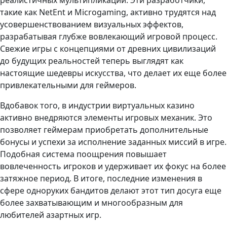
реалистичных мультипликаций. Эти разработчики,
такие как NetEnt и Microgaming, активно трудятся над
усовершенствованием визуальных эффектов,
разрабатывая глубже вовлекающий игровой процесс.
Свежие игры с концепциями от древних цивилизаций
до будущих реальностей теперь выглядят как
настоящие шедевры искусства, что делает их еще более
привлекательными для геймеров.
Вдобавок того, в индустрии виртуальных казино
активно внедряются элементы игровых механик. Это
позволяет геймерам приобретать дополнительные
бонусы и успехи за исполнение заданных миссий в игре.
Подобная система поощрения повышает
вовлеченность игроков и удерживает их фокус на более
затяжное период. В итоге, последние изменения в
сфере одноруких бандитов делают этот тип досуга еще
более захватывающим и многообразным для
любителей азартных игр.