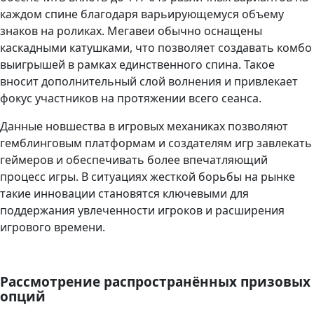
каждом спине благодаря варьирующемуся объему
знаков на роликах. Мегавеи обычно оснащены
каскадными катушками, что позволяет создавать комбо
выигрышей в рамках единственного спина. Такое
вносит дополнительный слой волнения и привлекает
фокус участников на протяжении всего сеанса.
Данные новшества в игровых механиках позволяют
гемблинговым платформам и создателям игр завлекать
геймеров и обеспечивать более впечатляющий
процесс игры. В ситуациях жесткой борьбы на рынке
такие инновации становятся ключевыми для
поддержания увлеченности игроков и расширения
игрового времени.
Рассмотрение распространённых призовых
опций