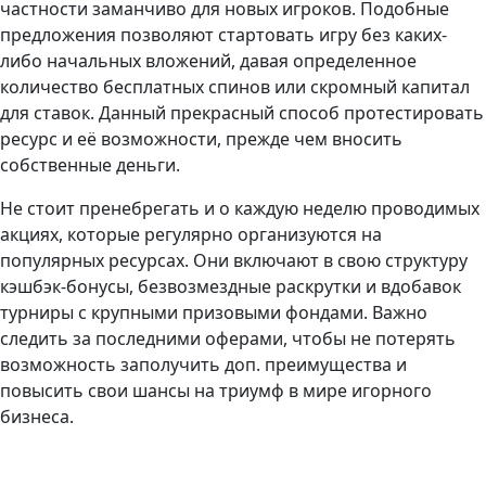
частности заманчиво для новых игроков. Подобные
предложения позволяют стартовать игру без каких-
либо начальных вложений, давая определенное
количество бесплатных спинов или скромный капитал
для ставок. Данный прекрасный способ протестировать
ресурс и её возможности, прежде чем вносить
собственные деньги.
Не стоит пренебрегать и о каждую неделю проводимых
акциях, которые регулярно организуются на
популярных ресурсах. Они включают в свою структуру
кэшбэк-бонусы, безвозмездные раскрутки и вдобавок
турниры с крупными призовыми фондами. Важно
следить за последними оферами, чтобы не потерять
возможность заполучить доп. преимущества и
повысить свои шансы на триумф в мире игорного
бизнеса.