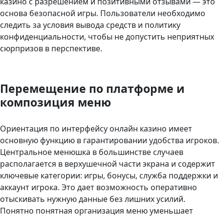
казино с разрешением и позитивными отзывами — это
основа безопасной игры. Пользователи необходимо
следить за условия вывода средств и политику
конфиденциальности, чтобы не допустить неприятных
сюрпризов в перспективе.
Перемещение по платформе и
композиция меню
Ориентация по интерфейсу онлайн казино имеет
основную функцию в гарантировании удобства игроков.
Центральное менюшка в большинстве случаев
располагается в верхушечной части экрана и содержит
ключевые категории: игры, бонусы, служба поддержки и
аккаунт игрока. Это дает возможность оперативно
отыскивать нужную данные без лишних усилий.
Понятно понятная организация меню уменьшает