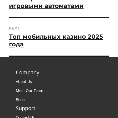
игровыми автоматами
NEXT
Топ мобильных казино 2025
Next
post:
года
Company
About Us
Meet Our Team
Press
Support
Contact Us