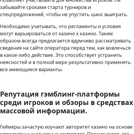
позволяет участвовать для множества игроков. Не
забывайте сроками старта турниров и
спецпредложений, чтобы не упустить шанс выиграть.
Необходимо учитывать, что регламенты и условия
могут варьироваться от казино к казино. Таким
образом всегда предлагается вдумчиво рассматривать
сведения на сайте оператора перед тем, как вовлечься
в какое-либо действие. Это способствует устранить
неясностей и в полной мере результативно применять
все имеющиеся варианты.
Репутация гэмблинг-платформы
среди игроков и обзоры в средствах
массовой информации.
Геймеры зачастую изучают авторитет казино на основе