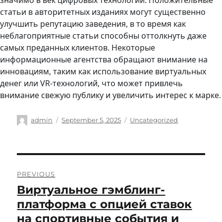
значимо в век цифровых технологий. Положительные
статьи в авторитетных изданиях могут существенно
улучшить репутацию заведения, в то время как
неблагоприятные статьи способны оттолкнуть даже
самых преданных клиентов. Некоторые
информационные агентства обращают внимание на
инновациям, таким как использование виртуальных
денег или VR-технологий, что может привлечь
внимание свежую публику и увеличить интерес к марке.
Author
Posted
Categories
admin
September 5, 2025
Uncategorized
on
Post
navigation
PREVIOUS
Виртуальное гэмблинг-
Previous
post:
платформа с опцией ставок
на спортивные события и