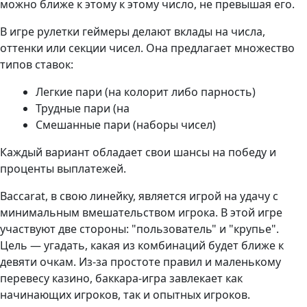
можно ближе к этому к этому число, не превышая его.
В игре рулетки геймеры делают вклады на числа,
оттенки или секции чисел. Она предлагает множество
типов ставок:
Легкие пари (на колорит либо парность)
Трудные пари (на
Смешанные пари (наборы чисел)
Каждый вариант обладает свои шансы на победу и
проценты выплатежей.
Baccarat, в свою линейку, является игрой на удачу с
минимальным вмешательством игрока. В этой игре
участвуют две стороны: "пользователь" и "крупье".
Цель — угадать, какая из комбинаций будет ближе к
девяти очкам. Из-за простоте правил и маленькому
перевесу казино, баккара-игра завлекает как
начинающих игроков, так и опытных игроков.