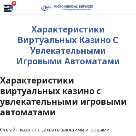
Skip
0
to
content
Характеристики
Виртуальных Казино С
Увлекательными
Игровыми Автоматами
Характеристики
виртуальных казино с
увлекательными игровыми
автоматами
Онлайн казино с захватывающими игровыми