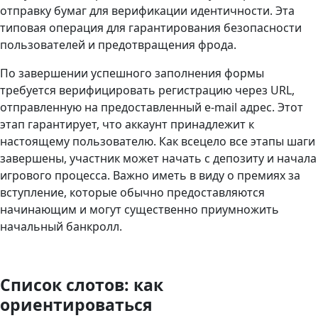
отправку бумаг для верификации идентичности. Эта
типовая операция для гарантирования безопасности
пользователей и предотвращения фрода.
По завершении успешного заполнения формы
требуется верифицировать регистрацию через URL,
отправленную на предоставленный e-mail адрес. Этот
этап гарантирует, что аккаунт принадлежит к
настоящему пользователю. Как всецело все этапы шаги
завершены, участник может начать с депозиту и начала
игрового процесса. Важно иметь в виду о премиях за
вступление, которые обычно предоставляются
начинающим и могут существенно приумножить
начальный банкролл.
Список слотов: как
ориентироваться