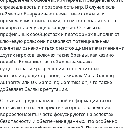
определённых основных критериев. Прежде всего, это
справедливость и прозрачность игр. В случае если
геймеры обнаруживают нечестные схемы или
промедления с выплатами, это может значительно
подорвать репутацию заведения. Отзывы на
профильных сообществах и платформах выполняют
ключевую роль: они позволяют потенциальным
клиентам ознакомиться с настоящими впечатлениями
других игроков, включая такие бренды, как казино
онлайн. Большинство геймеры замечают
существование разрешений от престижных
контролирующих органов, таких как Malta Gaming
Authority или UK Gambling Commission, что также
добавляет баллы к репутации.
Отзывы в средствах массовой информации также
сказываются на восприятие игорного заведения.
Корреспонденты часто фокусируются на аспектах
безопасности и обеспечения данных, что особенно