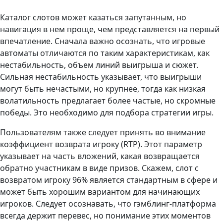
Каталог слотов может казаться запутанным, но
навигация в нем проще, чем представляется на первый
впечатление. Сначала важно осознать, что игровые
автоматы отличаются по таким характеристикам, как
нестабильность, объем линий выигрыша и сюжет.
Сильная нестабильность указывает, что выигрыши
могут быть нечастыми, но крупнее, тогда как низкая
волатильность предлагает более частые, но скромные
победы. Это необходимо для подбора стратегии игры.
Пользователям также следует принять во внимание
коэффициент возврата игроку (RTP). Этот параметр
указывает на часть вложений, какая возвращается
обратно участникам в виде призов. Скажем, слот с
возвратом игроку 96% является стандартным в сфере и
может быть хорошим вариантом для начинающих
игроков. Следует осознавать, что гэмблинг-платформа
всегда держит перевес, но понимание этих моментов