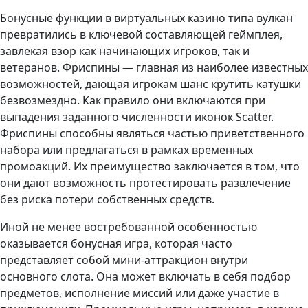
Бонусные функции в виртуальных казино типа вулкан
превратились в ключевой составляющей геймплея,
завлекая взор как начинающих игроков, так и
ветеранов. Фриспины — главная из наиболее известных
возможностей, дающая игрокам шанс крутить катушки
безвозмездно. Как правило они включаются при
выпадения заданного численности иконок Scatter.
Фриспины способны являться частью приветственного
набора или предлагаться в рамках временных
промоакций. Их преимущество заключается в том, что
они дают возможность протестировать развлечение
без риска потери собственных средств.
Иной не менее востребованной особенностью
оказывается бонусная игра, которая часто
представляет собой мини-аттракцион внутри
основного слота. Она может включать в себя подбор
предметов, исполнение миссий или даже участие в