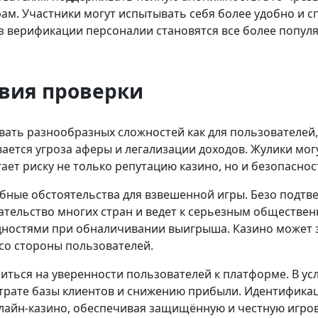
рам. Участники могут испытывать себя более удобно и 
 верификации персоналии становятся все более популя
твия проверки
ать разнообразных сложностей как для пользователей, 
тся угроза аферы и легализации доходов. Жулики мог
ает риску не только репутацию казино, но и безопаснос
обные обстоятельства для взвешенной игры. Безо подтв
ательство многих стран и ведет к серьезным обществе
удностями при обналичивании выигрыша. Казино может 
со стороны пользователей.
иться на уверенности пользователей к платформе. В у
 утрате базы клиентов и снижению прибыли. Идентифика
онлайн-казино, обеспечивая защищённую и честную игров