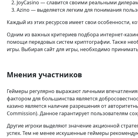
JoyCasino — славится своими реальными дилера
Azino — выделяется легким для понимания поль
Каждый из этих ресурсов имеет свои особенности, к
Одним из важных критериев подбора интернет-кази
помощи передовых систем криптографии. Также необ
игры. Выбирая сайт для игры, необходимо принимат
Мнения участников
Геймеры регулярно выражают личными впечатлениям
фактором для большинства является добросовестно
казино является наличие разрешения от авторитетных
Commission). Данное гарантирует пользователям со
Другие игроки выделяют значение акционной страте
успех. Тем не менее искушенные геймеры рекоменду