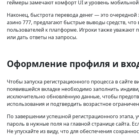
геймеры замечают комфорт UI и уровень мобильной 
Наконец, быстрота перевода денег — это очередной
азино 777, предлагают быстрые выводы средств, что
пользователей к платформе. Игроки также уважают 
или дать ответы на запросы.
Оформление профиля и вход
Чтобы запуска регистрационного процесса в сайте ви
появившейся вкладке необходимо заполнить индивид
исключительно обновлённую данные, чтобы предотвр
использования и подтвердить возрастное ограничен
По завершении успешной регистрационного этапа, уч
пароль в нужные поля на главной странице сайта. Ес
Не упускайте из виду, что для обеспечения сохранно