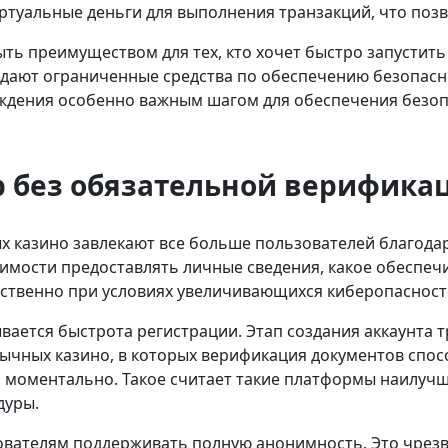
иртуальные деньги для выполнения транзакций, что по
ть преимуществом для тех, кто хочет быстро запустить 
адают ограниченные средства по обеспечению безопасно
ждения особенно важным шагом для обеспечения безопа
р без обязательной верифик
х казино завлекают все больше пользователей благодар
димости предоставлять личные сведения, какое обеспе
ественно при условиях увеличивающихся киберопасност
тся быстрота регистрации. Этап создания аккаунта тр
бычных казино, в которых верификация документов спос
оментально. Такое считает такие платформы наилучшим
дуры.
ователям поддерживать полную анонимность. Это чрезв