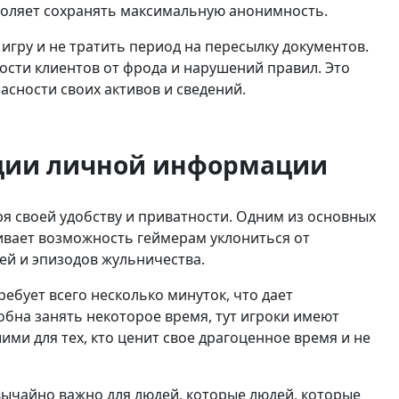
зволяет сохранять максимальную анонимность.
игру и не тратить период на пересылку документов.
сти клиентов от фрода и нарушений правил. Это
сности своих активов и сведений.
ации личной информации
я своей удобству и приватности. Одним из основных
чивает возможность геймерам уклониться от
ей и эпизодов жульничества.
ебует всего несколько минуток, что дает
обна занять некоторое время, тут игроки имеют
и для тех, кто ценит свое драгоценное время и не
ычайно важно для людей, которые людей, которые