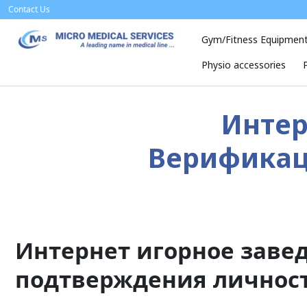
Skip
Contact Us
to
content
Gym/Fitness Equipmen
Physio accessories
Интер
Верификац
Интернет игорное заве
подтверждения личнос