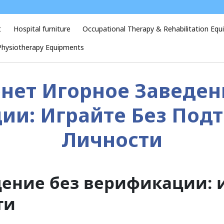
t
Hospital furniture
Occupational Therapy & Rehabilitation Eq
Physiotherapy Equipments
нет Игорное Заведен
ии: Играйте Без Под
Личности
дение без верификации: 
ти