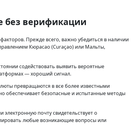
е без верификации
факторов. Прежде всего, важно убедиться в наличии
правлением Кюрасао (Curaçao) или Мальты,
остоянии содействовать выявить вероятные
латформах — хороший сигнал.
алюты превращаются в все более известными
ино обеспечивает безопасные и испытанные методы
и электронную почту свидетельствует о
гулировать любые возникающие вопросы или