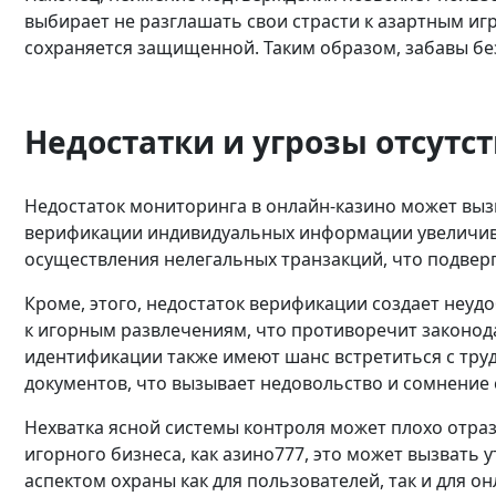
выбирает не разглашать свои страсти к азартным иг
сохраняется защищенной. Таким образом, забавы без
Недостатки и угрозы отсутс
Недостаток мониторинга в онлайн-казино может вызв
верификации индивидуальных информации увеличивае
осуществления нелегальных транзакций, что подверг
Кроме, этого, недостаток верификации создает неуд
к игорным развлечениям, что противоречит законод
идентификации также имеют шанс встретиться с тр
документов, что вызывает недовольство и сомнение 
Нехватка ясной системы контроля может плохо отраз
игорного бизнеса, как азино777, это может вызвать
аспектом охраны как для пользователей, так и для 