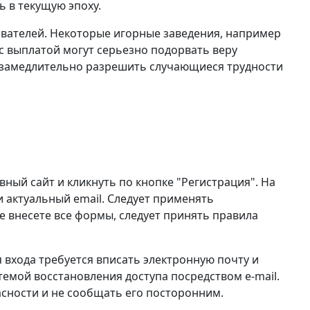
 в текущую эпоху.
ователей. Некоторые игорные заведения, например
с выплатой могут серьезно подорвать веру
незамедлительно разрешить случающиеся трудности
вный сайт и кликнуть по кнопке "Регистрация". На
 актуальный email. Следует применять
 внесете все формы, следует принять правила
 входа требуется вписать электронную почту и
темой восстановления доступа посредством e-mail.
пасности и не сообщать его посторонним.