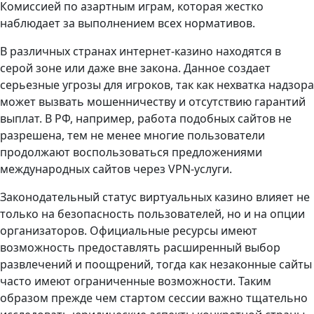
Комиссией по азартным играм, которая жестко
наблюдает за выполнением всех нормативов.
В различных странах интернет-казино находятся в
серой зоне или даже вне закона. Данное создает
серьезные угрозы для игроков, так как нехватка надзора
может вызвать мошенничеству и отсутствию гарантий
выплат. В РФ, например, работа подобных сайтов не
разрешена, тем не менее многие пользователи
продолжают воспользоваться предложениями
международных сайтов через VPN-услуги.
Законодательный статус виртуальных казино влияет не
только на безопасность пользователей, но и на опции
организаторов. Официальные ресурсы имеют
возможность предоставлять расширенный выбор
развлечений и поощрений, тогда как незаконные сайты
часто имеют ограниченные возможности. Таким
образом прежде чем стартом сессии важно тщательно