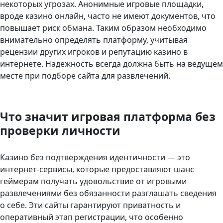
некоторых угрозах. Анонимные игровые площадки,
вроде казино онлайн, часто не имеют документов, что
повышает риск обмана. Таким образом необходимо
внимательно определять платформу, учитывая
рецензии других игроков и репутацию казино в
интернете. Надежность всегда должна быть на ведущем
месте при подборе сайта для развлечений.
Что значит игровая платформа без
проверки личности
Казино без подтверждения идентичности — это
интернет-сервисы, которые предоставляют шанс
геймерам получать удовольствие от игровыми
развлечениями без обязанности разглашать сведения
о себе. Эти сайты гарантируют приватность и
оперативный этап регистрации, что особенно