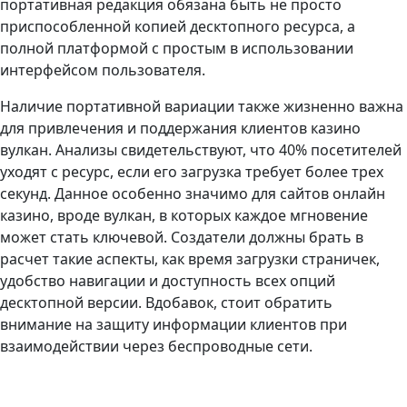
портативная редакция обязана быть не просто
приспособленной копией десктопного ресурса, а
полной платформой с простым в использовании
интерфейсом пользователя.
Наличие портативной вариации также жизненно важна
для привлечения и поддержания клиентов казино
вулкан. Анализы свидетельствуют, что 40% посетителей
уходят с ресурс, если его загрузка требует более трех
секунд. Данное особенно значимо для сайтов онлайн
казино, вроде вулкан, в которых каждое мгновение
может стать ключевой. Создатели должны брать в
расчет такие аспекты, как время загрузки страничек,
удобство навигации и доступность всех опций
десктопной версии. Вдобавок, стоит обратить
внимание на защиту информации клиентов при
взаимодействии через беспроводные сети.