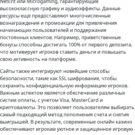
NetEnt или Microgaming, гарантирующие
высококлассную графику и аудиоэффекты. Данные
ресурсы ещё предоставляют многочисленные
вознаграждения и промоакции для привлечения
начинающих пользователей и поддержания
постоянных клиентов. Например, приветственные
бонусы способны достигать 100% от первого депозита,
что мотивирует игроков ставить деньги и повышать
свою активность на платформе.
Сайты также интегрируют новейшие способы
безопасности, такие как SSL-шифрование, чтобы
сохранить конфиденциальную информацию игроков.
Важным аспектом является обеспечение различных
систем оплаты, с учетом Visa, MasterCard и
криптовалюты. Это позволяет пользователям выбирать
самый подходящий метод пополнения счета и снятия
выигрышей. В результате, современные онлайн казино
обеспечивают игрокам уютное и защищенное игровую