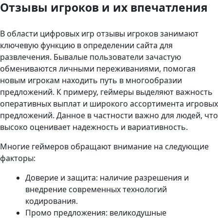
Отзывы игроков и их впечатления
В области цифровых игр отзывы игроков занимают
ключевую функцию в определении сайта для
развлечения. Бывалые пользователи зачастую
обмениваются личными переживаниями, помогая
новым игрокам находить путь в многообразии
предложений. К примеру, геймеры выделяют важность
оперативных выплат и широкого ассортимента игровых
предложений. Данное в частности важно для людей, что
высоко оценивает надежность и вариативность.
Многие геймеров обращают внимание на следующие
факторы:
Доверие и защита: наличие разрешения и
внедрение современных технологий
кодирования.
Промо предложения: великодушные