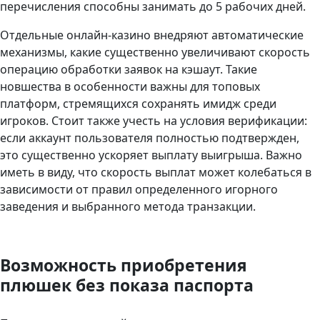
перечисления способны занимать до 5 рабочих дней.
Отдельные онлайн-казино внедряют автоматические
механизмы, какие существенно увеличивают скорость
операцию обработки заявок на кэшаут. Такие
новшества в особенности важны для топовых
платформ, стремящихся сохранять имидж среди
игроков. Стоит также учесть на условия верификации:
если аккаунт пользователя полностью подтвержден,
это существенно ускоряет выплату выигрыша. Важно
иметь в виду, что скорость выплат может колебаться в
зависимости от правил определенного игорного
заведения и выбранного метода транзакции.
Возможность приобретения
плюшек без показа паспорта