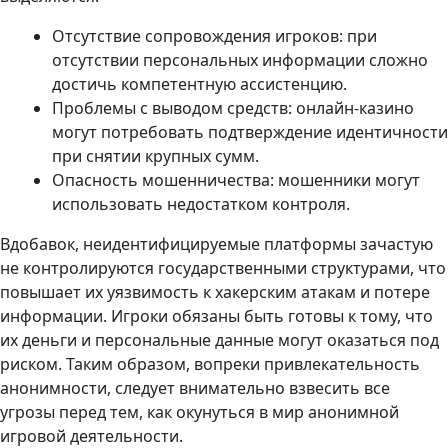
Отсутствие сопровождения игроков: при
отсутствии персональных информации сложно
достичь компетентную ассистенцию.
Проблемы с выводом средств: онлайн-казино
могут потребовать подтверждение идентичности
при снятии крупных сумм.
Опасность мошенничества: мошенники могут
использовать недостатком контроля.
Вдобавок, неидентифицируемые платформы зачастую
не контролируются государственными структурами, что
повышает их уязвимость к хакерским атакам и потере
информации. Игроки обязаны быть готовы к тому, что
их деньги и персональные данные могут оказаться под
риском. Таким образом, вопреки привлекательность
анонимности, следует внимательно взвесить все
угрозы перед тем, как окунуться в мир анонимной
игровой деятельности.