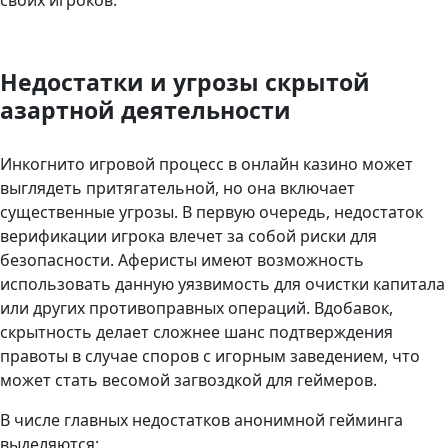
своих игроков.
Недостатки и угрозы скрытой
азартной деятельности
Инкогнито игровой процесс в онлайн казино может
выглядеть притягательной, но она включает
существенные угрозы. В первую очередь, недостаток
верификации игрока влечет за собой риски для
безопасности. Аферисты имеют возможность
использовать данную уязвимость для очистки капитала
или других противоправных операций. Вдобавок,
скрытность делает сложнее шанс подтверждения
правоты в случае споров с игорным заведением, что
может стать весомой загвоздкой для геймеров.
В числе главных недостатков анонимной гейминга
выделяются: