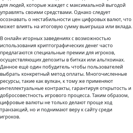
для людей, которые жаждет с максимальной выгодой
управлять своими средствами. Однако следует
осознавать о нестабильности цен цифровых валют, что
может влиять на итоговую сумму выигрыша или вклада.
В онлайн игорных заведениях с возможностью
использования криптографических денег часто
предлагаются специальные премии для игроков,
осуществляющих депозиты в битках или альткоинах.
Данное ещё один побудитель чтобы пользователей
выбрать конкретный метод оплаты. Многочисленные
ресурсы, такие как вулкан, к тому же применяют
интеллектуальные контракты, гарантируя открытость и
добросовестность игрового процесса. Таким образом,
цифровые валюты не только делают проще ход
транзакций, но и поднимают веру к сайту среди
игроков.