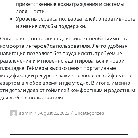
приветственные вознаграждения и системы
лояльности.
Уровень сервиса пользователей: оперативность
и знания службы поддержки.
Опыт клиентов также подчеркивает необходимость
комфорта интерфейса пользователя. Легко удобная
навигация позволяет без труда искать требуемые
развлечения и мгновенно адаптироваться к новой
площадке. Геймеры высоко ценят портативные
модификации ресурсов, какие позволяют кайфовать от
азартом в любое время и где угодно. В итоге, именно
эти детали делают геймплей комфортным и радостным
для любого пользователя.
Author
Posted
Categories
admin
August 25, 2025
Uncategorized
on