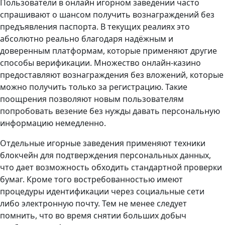
Пользователи в онлайн игорном заведении часто
спрашивают о шансом получить вознаграждений без
предъявления паспорта. В текущих реалиях это
абсолютно реально благодаря надёжным и
доверенным платформам, которые применяют другие
способы верификации. Множество онлайн-казино
предоставляют вознаграждения без вложений, которые
можно получить только за регистрацию. Такие
поощрения позволяют новым пользователям
попробовать везение без нужды давать персональную
информацию немедленно.
Отдельные игорные заведения применяют техники
блокчейн для подтверждения персональных данных,
что дает возможность обходить стандартной проверки
бумаг. Кроме того востребованностью имеют
процедуры идентификации через социальные сети
либо электронную почту. Тем не менее следует
помнить, что во время снятии больших добыч