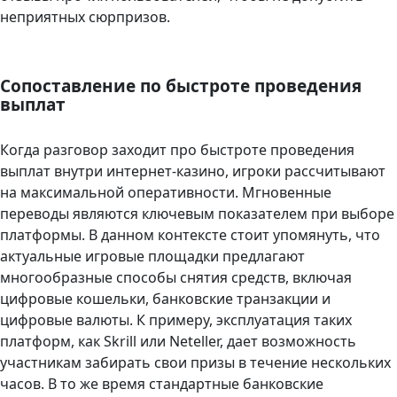
неприятных сюрпризов.
Сопоставление по быстроте проведения
выплат
Когда разговор заходит про быстроте проведения
выплат внутри интернет-казино, игроки рассчитывают
на максимальной оперативности. Мгновенные
переводы являются ключевым показателем при выборе
платформы. В данном контексте стоит упомянуть, что
актуальные игровые площадки предлагают
многообразные способы снятия средств, включая
цифровые кошельки, банковские транзакции и
цифровые валюты. К примеру, эксплуатация таких
платформ, как Skrill или Neteller, дает возможность
участникам забирать свои призы в течение нескольких
часов. В то же время стандартные банковские