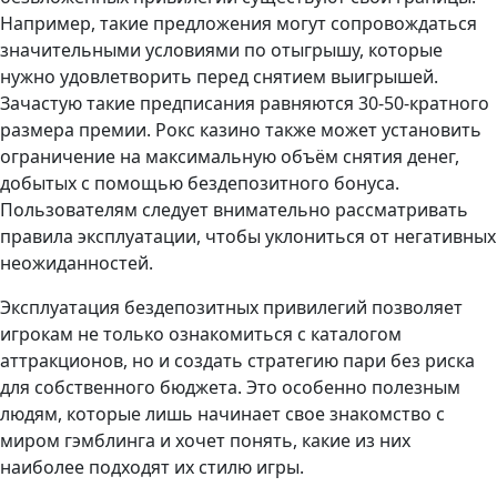
Например, такие предложения могут сопровождаться
значительными условиями по отыгрышу, которые
нужно удовлетворить перед снятием выигрышей.
Зачастую такие предписания равняются 30-50-кратного
размера премии. Рокс казино также может установить
ограничение на максимальную объём снятия денег,
добытых с помощью бездепозитного бонуса.
Пользователям следует внимательно рассматривать
правила эксплуатации, чтобы уклониться от негативных
неожиданностей.
Эксплуатация бездепозитных привилегий позволяет
игрокам не только ознакомиться с каталогом
аттракционов, но и создать стратегию пари без риска
для собственного бюджета. Это особенно полезным
людям, которые лишь начинает свое знакомство с
миром гэмблинга и хочет понять, какие из них
наиболее подходят их стилю игры.