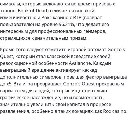
символы, которые включаются во время призовых
этапов. Book of Dead отличается высокой
изменчивостью и Рокс казино с RTP (возврат
пользователю) на уровне 96.21%, что делает его
интересным для профессиональных геймеров,
стремящихся к значительным призам.
Кроме того следует отметить игровой автомат Gonzo’s
Quest, который стал классикой вследствие своей
революционной особенности Avalanche. Каждый
выигрышный вращение активирует каскад
дополнительных символов, повышая фактор выигрыша
до x5. Эта игра превращает Gonzo’s Quest прекрасным
вариантом для людей, которые ищет не только
графическое наслаждение, но и возможность
значительно увеличить свой капитал в процессе
развлечения, особенно в таких локациях, как Rox casino.