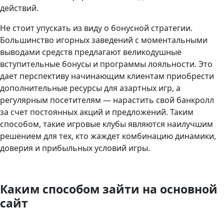
действий.
Не стоит упускать из виду о бонусной стратегии.
Большинство игорных заведений с моментальными
выводами средств предлагают великодушные
вступительные бонусы и программы лояльности. Это
дает перспективу начинающим клиентам приобрести
дополнительные ресурсы для азартных игр, а
регулярным посетителям — нарастить свой банкролл
за счет постоянных акций и предложений. Таким
способом, такие игровые клубы являются наилучшим
решением для тех, кто жаждет комбинацию динамики,
доверия и прибыльных условий игры.
Каким способом зайти на основной
сайт