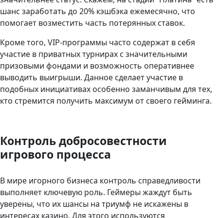
шанс заработать до 20% кэшбэка ежемесячно, что
помогает возместить часть потерянных ставок.
Кроме того, VIP-программы часто содержат в себя
участие в приватных турнирах с значительными
призовыми фондами и возможность оперативнее
выводить выигрыши. Данное сделает участие в
подобных инициативах особенно заманчивым для тех,
кто стремится получить максимум от своего гейминга.
Контроль добросовестности
игрового процесса
В мире игорного бизнеса контроль справедливости
выполняет ключевую роль. Геймеры жаждут быть
уверены, что их шансы на триумф не искажены в
интересах казино. Для этого используются