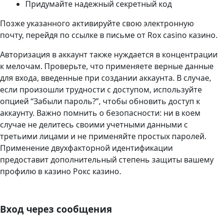
Придумайте надежный секретный код
Позже указанного активируйте свою электронную
почту, перейдя по ссылке в письме от Rox casino казино.
Авторизация в аккаунт также нуждается в концентрации
к мелочам. Проверьте, что применяете верные данные
для входа, введенные при создании аккаунта. В случае,
если произошли трудности с доступом, используйте
опцией “Забыли пароль?”, чтобы обновить доступ к
аккаунту. Важно помнить о безопасности: ни в коем
случае не делитесь своими учетными данными с
третьими лицами и не применяйте простых паролей.
Применение двухфакторной идентификации
предоставит дополнительный степень защиты вашему
профилю в казино Рокс казино.
Вход через сообщения