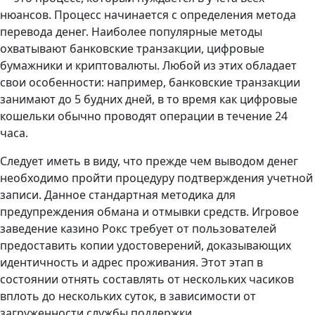
нюансов. Процесс начинается с определения метода
перевода денег. Наиболее популярные методы
охватывают банковские транзакции, цифровые
бумажники и криптовалюты. Любой из этих обладает
свои особенности: например, банковские транзакции
занимают до 5 будних дней, в то время как цифровые
кошельки обычно проводят операции в течение 24
часа.
Следует иметь в виду, что прежде чем выводом денег
необходимо пройти процедуру подтверждения учетной
записи. Данное стандартная методика для
предупреждения обмана и отмывки средств. Игровое
заведение казино Рокс требует от пользователей
предоставить копии удостоверений, доказывающих
идентичность и адрес проживания. Этот этап в
состоянии отнять составлять от нескольких часиков
вплоть до нескольких суток, в зависимости от
загруженности службы поддержки.