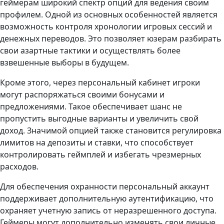
геймерам широкий спектр опций для ведения своим
профилем. Одной из основных особенностей является
возможность контроля хронологии игровых сессий и
денежных переводов. Это позволяет юзерам разбирать
свои азартные тактики и осуществлять более
взвешенные выборы в будущем.
Кроме этого, через персональный кабинет игроки
могут распоряжаться своими бонусами и
предложениями. Такое обеспечивает шанс не
пропустить выгодные варианты и увеличить свой
доход. Значимой опцией также становится регулировка
лимитов на депозиты и ставки, что способствует
контролировать геймплей и избегать чрезмерных
расходов.
Для обеспечения охранности персональный аккаунт
поддерживает дополнительную аутентификацию, что
охраняет учетную запись от неразрешенного доступа.
Геймеры могут дополнительно изменять свои личные