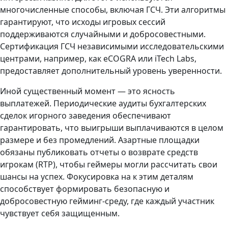
многочисленные способы, включая ГСЧ. Эти алгоритмы
гарантируют, что исходы игровых сессий
поддерживаются случайными и добросовестными.
Сертификация ГСЧ независимыми исследовательскими
центрами, например, как eCOGRA или iTech Labs,
предоставляет дополнительный уровень уверенности.
Иной существенный момент — это ясность
выплатежей. Периодические аудиты бухгалтерских
сделок игорного заведения обеспечивают
гарантировать, что выигрыши выплачиваются в целом
размере и без промедлений. Азартные площадки
обязаны публиковать отчеты о возврате средств
игрокам (RTP), чтобы геймеры могли рассчитать свои
шансы на успех. Фокусировка на к этим деталям
способствует формировать безопасную и
добросовестную гейминг-среду, где каждый участник
чувствует себя защищенным.