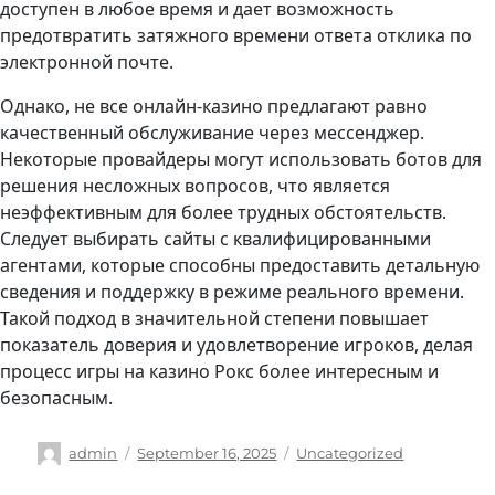
доступен в любое время и дает возможность
предотвратить затяжного времени ответа отклика по
электронной почте.
Однако, не все онлайн-казино предлагают равно
качественный обслуживание через мессенджер.
Некоторые провайдеры могут использовать ботов для
решения несложных вопросов, что является
неэффективным для более трудных обстоятельств.
Следует выбирать сайты с квалифицированными
агентами, которые способны предоставить детальную
сведения и поддержку в режиме реального времени.
Такой подход в значительной степени повышает
показатель доверия и удовлетворение игроков, делая
процесс игры на казино Рокс более интересным и
безопасным.
Author
Posted
Categories
admin
September 16, 2025
Uncategorized
on