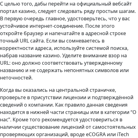
С целью того, дабы перейти на официальный вебсайт
портал казино, следует следовать ряду простым шагам.
В первую очередь главное, удостоверьтесь, что у вас
устойчивое интернет-соединение. После этого
откройте браузер и напечатайте в адресной строке
точный URL сайта. Если вы сомневаетесь в
корректности адреса, используйте системой поиска,
набрав название казино. Уделите внимание взор на
URL: оно должно соответствовать утвержденному
названию и не содержать непонятных символов или
неточностей.
Когда вы оказались на центральной страничке,
проверьте в присутствии лицензии и подтверждённой
сведений о компании. Как правило данная сведения
находится в нижней части страницы или в категории “О
нас”. Кроме того рекомендуется удостовериться в
наличии существование лицензий от самостоятельных
проверяющих организаций, вроде eCOGRA или iTech