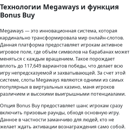
Технологии Megaways и функция
Bonus Buy
Megaways — это инновационная система, которая
кардинально трансформировала мир онлайн-слотов.
Данная платформа предоставляет игрокам активное
игровое поле, где объём символов на барабанах может
меняться с каждым вращением. Такое порождает
вплоть до 117,649 вариантов победы, что делает всю
игру непредсказуемой и захватывающей. За счет этой
системе, слоты Megaways являются одними из самых
популярных в виртуальных казино, маня игроков
различием и высокими выигрышными потенциалами.
Опция Bonus Buy предоставляет шанс игрокам сразу
включить призовые раунды, обходя основную игру.
Данное в частности заманчиво для людей, кто не
желает ждать активации вознаграждения само собой.