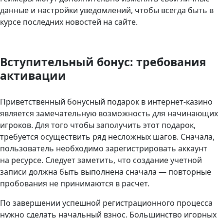
данные и настройки уведомлений, чтобы всегда быть в
курсе последних новостей на сайте.
Вступительный бонус: требования
активации
Приветственный бонусный подарок в интернет-казино
является замечательную возможность для начинающих
игроков. Для того чтобы заполучить этот подарок,
требуется осуществить ряд несложных шагов. Сначала,
пользователь необходимо зарегистрировать аккаунт
на ресурсе. Следует заметить, что создание учетной
записи должна быть выполнена сначала — повторные
пробования не принимаются в расчет.
По завершении успешной регистрационного процесса
нужно сделать начальный взнос. Большинство игорных