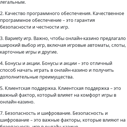
легальным.
2. Качество программного обеспечения. Качественное
программное обеспечение – это гарантия
безопасности и честности игр.
3. Вариety игр. Важно, чтобы онлайн-казино предлагало
широкий выбор игр, включая игровые автоматы, слоты,
карточные игры и другие.
4. Бонусы и акции. Бонусы и акции – это отличный
способ начать играть в онлайн-казино и получить
дополнительные преимущества.
5. Клиентская поддержка. Клиентская поддержка – это
важный фактор, который влияет на комфорт игры в
онлайн-казино.
7. Безопасность и шифрование. Безопасность и
шифрование – это важные факторы, которые влияют на
безопасность игр в онлайн-казино.