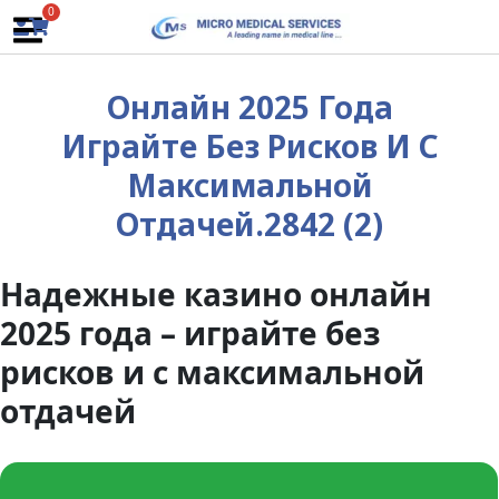
Skip
0
to
content
Онлайн 2025 Года
Играйте Без Рисков И С
Максимальной
Отдачей.2842 (2)
Надежные казино онлайн
2025 года – играйте без
рисков и с максимальной
отдачей