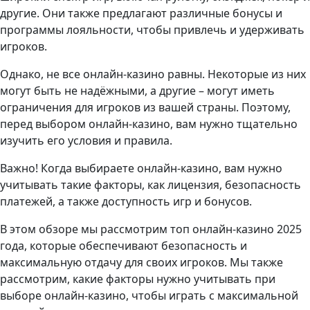
другие. Они также предлагают различные бонусы и
программы лояльности, чтобы привлечь и удерживать
игроков.
Однако, не все онлайн-казино равны. Некоторые из них
могут быть не надёжными, а другие – могут иметь
ограничения для игроков из вашей страны. Поэтому,
перед выбором онлайн-казино, вам нужно тщательно
изучить его условия и правила.
Важно! Когда выбираете онлайн-казино, вам нужно
учитывать такие факторы, как лицензия, безопасность
платежей, а также доступность игр и бонусов.
В этом обзоре мы рассмотрим топ онлайн-казино 2025
года, которые обеспечивают безопасность и
максимальную отдачу для своих игроков. Мы также
рассмотрим, какие факторы нужно учитывать при
выборе онлайн-казино, чтобы играть с максимальной