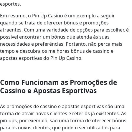
esportes.
Em resumo, o Pin Up Casino é um exemplo a seguir
quando se trata de oferecer bônus e promoções
atraentes. Com uma variedade de opções para escolher, é
possível encontrar um bônus que atenda às suas
necessidades e preferências. Portanto, não perca mais
tempo e descubra os melhores bônus de cassino e
apostas esportivas do Pin Up Casino.
Como Funcionam as Promoções de
Cassino e Apostas Esportivas
As promoções de cassino e apostas esportivas são uma
forma de atrair novos clientes e reter os já existentes. As
pin-ups, por exemplo, são uma forma de oferecer bônus
para os novos clientes, que podem ser utilizados para