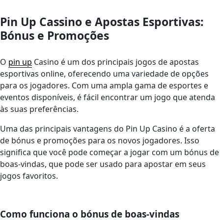
Pin Up Cassino e Apostas Esportivas:
Bónus e Promoções
O
pin up
Casino é um dos principais jogos de apostas
esportivas online, oferecendo uma variedade de opções
para os jogadores. Com uma ampla gama de esportes e
eventos disponíveis, é fácil encontrar um jogo que atenda
às suas preferências.
Uma das principais vantagens do Pin Up Casino é a oferta
de bónus e promoções para os novos jogadores. Isso
significa que você pode começar a jogar com um bónus de
boas-vindas, que pode ser usado para apostar em seus
jogos favoritos.
Como funciona o bónus de boas-vindas