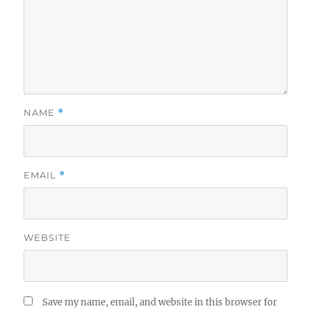
NAME
*
EMAIL
*
WEBSITE
Save my name, email, and website in this browser for