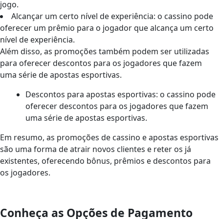
jogo.
Alcançar um certo nível de experiência: o cassino pode
oferecer um prêmio para o jogador que alcança um certo
nível de experiência.
Além disso, as promoções também podem ser utilizadas
para oferecer descontos para os jogadores que fazem
uma série de apostas esportivas.
Descontos para apostas esportivas: o cassino pode
oferecer descontos para os jogadores que fazem
uma série de apostas esportivas.
Em resumo, as promoções de cassino e apostas esportivas
são uma forma de atrair novos clientes e reter os já
existentes, oferecendo bônus, prêmios e descontos para
os jogadores.
Conheça as Opções de Pagamento