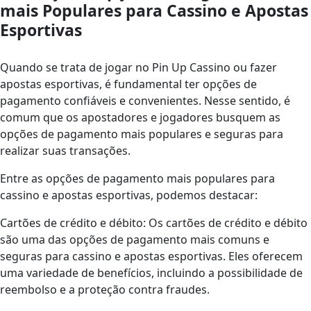
mais Populares para Cassino e Apostas
Esportivas
Quando se trata de jogar no Pin Up Cassino ou fazer
apostas esportivas, é fundamental ter opções de
pagamento confiáveis e convenientes. Nesse sentido, é
comum que os apostadores e jogadores busquem as
opções de pagamento mais populares e seguras para
realizar suas transações.
Entre as opções de pagamento mais populares para
cassino e apostas esportivas, podemos destacar:
Cartões de crédito e débito: Os cartões de crédito e débito
são uma das opções de pagamento mais comuns e
seguras para cassino e apostas esportivas. Eles oferecem
uma variedade de benefícios, incluindo a possibilidade de
reembolso e a proteção contra fraudes.