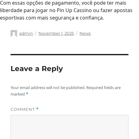
Com essas opções de pagamento, você pode ter mais
liberdade para jogar no Pin Up Cassino ou fazer apostas
esportivas com mais segurança e confiança.
Author
Posted
Categories
admin
November 1, 2025
News
on
Leave a Reply
Your email address will not be published.
Required fields are
marked
*
COMMENT
*