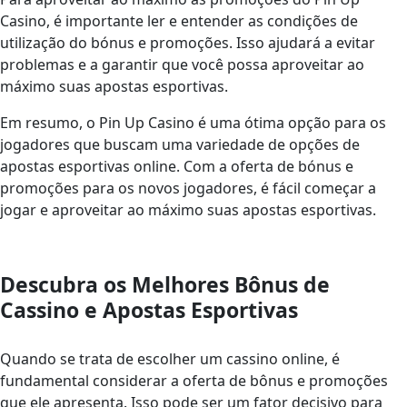
Casino, é importante ler e entender as condições de
utilização do bónus e promoções. Isso ajudará a evitar
problemas e a garantir que você possa aproveitar ao
máximo suas apostas esportivas.
Em resumo, o Pin Up Casino é uma ótima opção para os
jogadores que buscam uma variedade de opções de
apostas esportivas online. Com a oferta de bónus e
promoções para os novos jogadores, é fácil começar a
jogar e aproveitar ao máximo suas apostas esportivas.
Descubra os Melhores Bônus de
Cassino e Apostas Esportivas
Quando se trata de escolher um cassino online, é
fundamental considerar a oferta de bônus e promoções
que ele apresenta. Isso pode ser um fator decisivo para