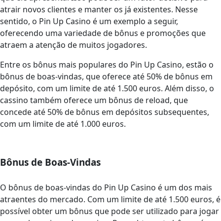
atrair novos clientes e manter os já existentes. Nesse
sentido, o Pin Up Casino é um exemplo a seguir,
oferecendo uma variedade de bônus e promoções que
atraem a atenção de muitos jogadores.
Entre os bônus mais populares do Pin Up Casino, estão o
bônus de boas-vindas, que oferece até 50% de bônus em
depósito, com um limite de até 1.500 euros. Além disso, o
cassino também oferece um bônus de reload, que
concede até 50% de bônus em depósitos subsequentes,
com um limite de até 1.000 euros.
Bônus de Boas-Vindas
O bônus de boas-vindas do Pin Up Casino é um dos mais
atraentes do mercado. Com um limite de até 1.500 euros, é
possível obter um bônus que pode ser utilizado para jogar