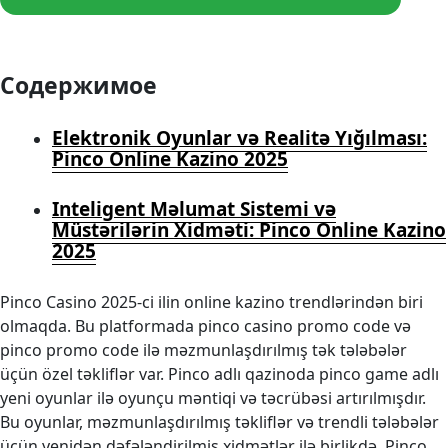
Содержимое
Elektronik Oyunlar və Realitə Yığılması:
Pinco Online Kazino 2025
Inteligent Məlumat Sistemi və
Müstərilərin Xidməti: Pinco Online Kazino
2025
Pinco Casino 2025-ci ilin online kazino trendlərindən biri
olmaqda. Bu platformada pinco casino promo code və
pinco promo code ilə məzmunlaşdırılmış tək tələbələr
üçün özel təkliflər var. Pinco adlı qazinoda pinco game adlı
yeni oyunlar ilə oyunçu məntiqi və təcrübəsi artırılmışdır.
Bu oyunlar, məzmunlaşdırılmış təkliflər və trendli tələbələr
üçün yenidən dəfələndirilmiş xidmətlər ilə birlikdə, Pinco