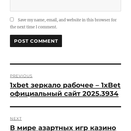
Save my name, email, and website in this browser for
the next time I comment.
Post
navigation
PREVIOUS
1xbet зеркало рабочее – 1xBet
Previous
post:
официальный сайт 2025.3934
NEXT
В мире азартных игр казино
Next