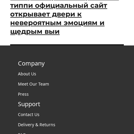
post:
типпи официальный сайт
открывает двери к
невероятным эмоциям и
щедрым выи
Company
About Us
Meet Our Team
Press
Support
Contact Us
Delivery & Returns