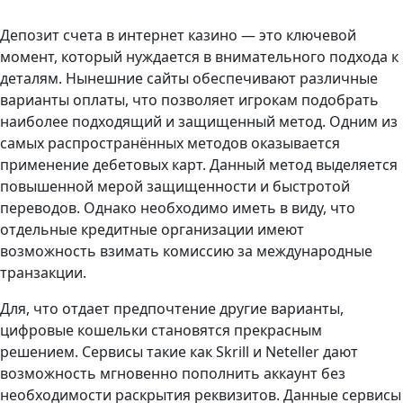
Депозит счета в интернет казино — это ключевой
момент, который нуждается в внимательного подхода к
деталям. Нынешние сайты обеспечивают различные
варианты оплаты, что позволяет игрокам подобрать
наиболее подходящий и защищенный метод. Одним из
самых распространённых методов оказывается
применение дебетовых карт. Данный метод выделяется
повышенной мерой защищенности и быстротой
переводов. Однако необходимо иметь в виду, что
отдельные кредитные организации имеют
возможность взимать комиссию за международные
транзакции.
Для, что отдает предпочтение другие варианты,
цифровые кошельки становятся прекрасным
решением. Сервисы такие как Skrill и Neteller дают
возможность мгновенно пополнить аккаунт без
необходимости раскрытия реквизитов. Данные сервисы