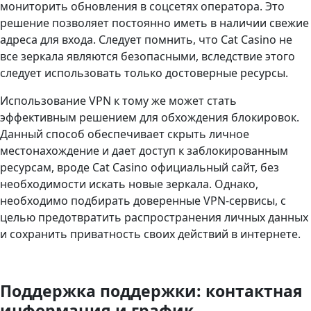
мониторить обновления в соцсетях оператора. Это
решение позволяет постоянно иметь в наличии свежие
адреса для входа. Следует помнить, что Cat Casino не
все зеркала являются безопасными, вследствие этого
следует использовать только достоверные ресурсы.
Использование VPN к тому же может стать
эффективным решением для обхождения блокировок.
Данный способ обеспечивает скрыть личное
местонахождение и дает доступ к заблокированным
ресурсам, вроде Cat Casino официальный сайт, без
необходимости искать новые зеркала. Однако,
необходимо подбирать доверенные VPN-сервисы, с
целью предотвратить распространения личных данных
и сохранить приватность своих действий в интернете.
Поддержка поддержки: контактная
информация и график