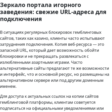
Зеркало портала игорного
заведения: свежие URL-адреса для
подключения
В ситуациях регулярных блокировок гемблинговых
сайтов, таких как казино, клиенты часто испытывают
затруднения подключения. Копия веб-ресурса — это
запасной URL, который дает возможность обойти
блокировки и не прекращать развлекаться с
излюбленными азартными играми. Часто
альтернативные сайты предлагают те же возможности
и интерфейс, что и основной ресурс, но размещены на
альтернативном сервере или под другим доменным
именем.
Для доступа к актуальных ссылок на копии сайтов
гемблинговой платформы, клиентам советуется
подписаться на официальными уведомлениями или