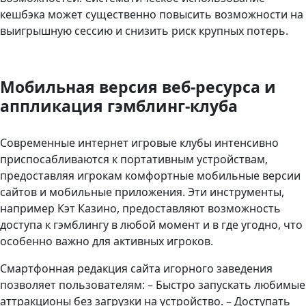
кешбэка может существенно повысить возможности на
выигрышную сессию и снизить риск крупных потерь.
Мобильная версия веб-ресурса и
аппликация гэмблинг-клуба
Современные интернет игровые клубы интенсивно
приспосабливаются к портативным устройствам,
предоставляя игрокам комфортные мобильные версии
сайтов и мобильные приложения. Эти инструменты,
например Кэт Казино, предоставляют возможность
доступа к гэмблингу в любой момент и в где угодно, что
особенно важно для активных игроков.
Смартфонная редакция сайта игорного заведения
позволяет пользователям: – Быстро запускать любимые
аттракционы без загрузки на устройство. – Доступать