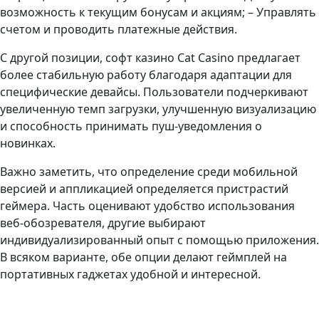
возможность к текущим бонусам и акциям; – Управлять
счетом и проводить платежные действия.
С другой позиции, софт казино Cat Casino предлагает
более стабильную работу благодаря адаптации для
специфические девайсы. Пользователи подчеркивают
увеличенную темп загрузки, улучшенную визуализацию
и способность принимать пуш-уведомления о
новинках.
Важно заметить, что определение среди мобильной
версией и аппликацией определяется пристрастий
геймера. Часть оценивают удобство использования
веб-обозревателя, другие выбирают
индивидуализированный опыт с помощью приложения.
В всяком варианте, обе опции делают геймплей на
портативных гаджетах удобной и интересной.