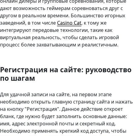
онлайн дилеры и групповые соревнования, которые
дают возможность геймерам соревноваться друг с
другом в реальном времени. Большинство игорных
заведений, в том числе
Casino Cat
, к тому же
интегрируют передовые технологии, такие как
виртуальная реальность, чтобы сделать игровой
процесс более захватывающим и реалистичным.
Регистрация на сайте: руководство
по шагам
Для удачной записи на сайте, на первом этапе
необходимо открыть главную страницу сайта и нажать
на кнопку "Регистрация". Данное действие откроет
бланк, где нужно будет заполнить основные данные:
имя, адрес электронной почты и секретный код.
Необходимо применять крепкий код доступа, чтобы