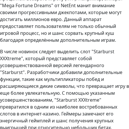
"Mega Fortune Dreams" от NetEnt манит внимание
своими прогрессивными джекпотами, которые могут
достигать миллионов евро. Данный аппарат
предоставляет пользователям не только обычный
игровой процесс, но и шанс сорвать крупный куш
благодаря определённым дополнительным играм.
В числе новинок следует выделить слот "Starburst
XXXtreme", который представляет собой
усовершенствованной версией легендарного
"Starburst". Разработчики добавили дополнительные
функции, такие как мультипликаторы побед и
расширяющиеся дикие символы, что превращает игру в
еще более увлекательную. С помощью указанным
усовершенствованиям, "Starburst XXXtreme"
превратился в одним из наиболее востребованных
слотов в интернет-казино. Геймеры замечают его
энергичный геймплей и шанс получения крупных
выигрышей при относительно небольших бетаx.