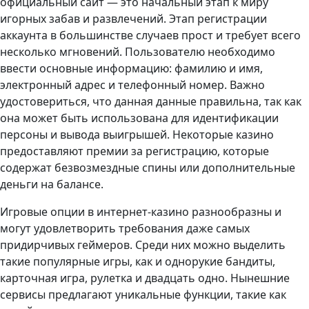
официальный сайт — это начальный этап к миру
игорных забав и развлечений. Этап регистрации
аккаунта в большинстве случаев прост и требует всего
несколько мгновений. Пользователю необходимо
ввести основные информацию: фамилию и имя,
электронный адрес и телефонный номер. Важно
удостовериться, что данная данные правильна, так как
она может быть использована для идентификации
персоны и вывода выигрышей. Некоторые казино
предоставляют премии за регистрацию, которые
содержат безвозмездные спины или дополнительные
деньги на балансе.
Игровые опции в интернет-казино разнообразны и
могут удовлетворить требования даже самых
придирчивых геймеров. Среди них можно выделить
такие популярные игры, как и однорукие бандиты,
карточная игра, рулетка и двадцать одно. Нынешние
сервисы предлагают уникальные функции, такие как