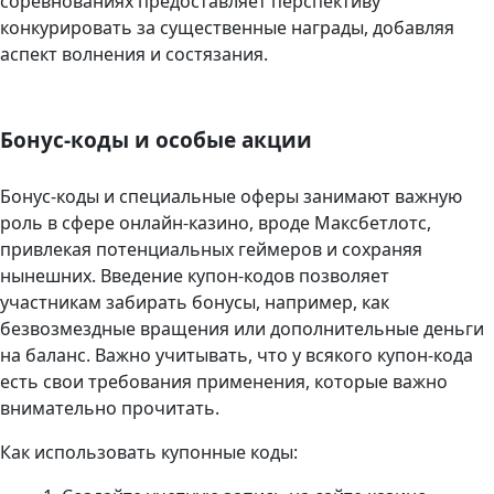
соревнованиях предоставляет перспективу
конкурировать за существенные награды, добавляя
аспект волнения и состязания.
Бонус-коды и особые акции
Бонус-коды и специальные оферы занимают важную
роль в сфере онлайн-казино, вроде Максбетлотс,
привлекая потенциальных геймеров и сохраняя
нынешних. Введение купон-кодов позволяет
участникам забирать бонусы, например, как
безвозмездные вращения или дополнительные деньги
на баланс. Важно учитывать, что у всякого купон-кода
есть свои требования применения, которые важно
внимательно прочитать.
Как использовать купонные коды: