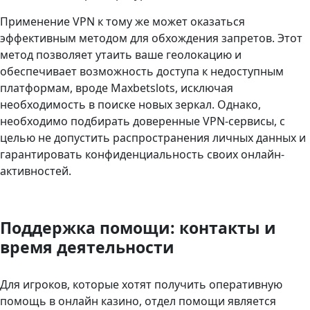
Применение VPN к тому же может оказаться
эффективным методом для обхождения запретов. Этот
метод позволяет утаить ваше геолокацию и
обеспечивает возможность доступа к недоступным
платформам, вроде Maxbetslots, исключая
необходимость в поиске новых зеркал. Однако,
необходимо подбирать доверенные VPN-сервисы, с
целью не допустить распространения личных данных и
гарантировать конфиденциальность своих онлайн-
активностей.
Поддержка помощи: контакты и
время деятельности
Для игроков, которые хотят получить оперативную
помощь в онлайн казино, отдел помощи является