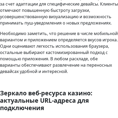
за счет адаптации для специфические девайсы. Клиенты
отмечают повышенную быстроту загрузки,
усовершенствованную визуализацию и возможность
принимать пуш-уведомления о новых предложениях.
Необходимо заметить, что решение в числе мобильной
вариантом и приложением определяется вкусов игрока.
Одни оценивают легкость использования браузера,
остальные выбирают кастомизированный подход с
помощью приложения. В любом раскладе, обе
варианты обеспечивают развлечение на переносных
девайсах удобной и интересной.
Зеркало веб-ресурса казино:
актуальные URL-адреса для
подключения