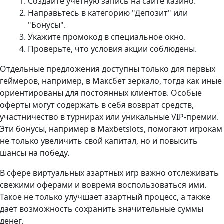
Создайте учетную запись на сайте казино.
Направьтесь в категорию "Депозит" или
"Бонусы".
Укажите промокод в специальное окно.
Проверьте, что условия акции соблюдены.
Отдельные предложения доступны только для первых
геймеров, например, в Максбет зеркало, тогда как иные
ориентированы для постоянных клиентов. Особые
оферты могут содержать в себя возврат средств,
участничество в турнирах или уникальные VIP-премии.
Эти бонусы, например в Maxbetslots, помогают игрокам
не только увеличить свой капитал, но и повысить
шансы на победу.
В сфере виртуальных азартных игр важно отслеживать
свежими оферами и вовремя воспользоваться ими.
Такое не только улучшает азартный процесс, а также
даёт возможность сохранить значительные суммы
денег.