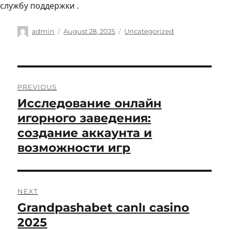
службу поддержки .
Author
Posted
Categories
admin
August 28, 2025
Uncategorized
on
Post
navigation
PREVIOUS
Исследование онлайн
Previous
post:
игорного заведения:
создание аккаунта и
возможности игр
NEXT
Grandpashabet canlı casino
Next
post:
2025