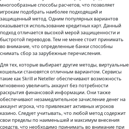
многообразные способы расчетов, что позволяет
игрокам подобрать наиболее подходящий и
защищенный метод. Одним популярных вариантов
оказывается использование кредитных карт. Данный
подход отличается высокой мерой защищенности и
быстротой переводов. Тем не менее стоит принимать
во внимание, что определенные банки способны
снимать сбор за зарубежные перечисления.
Для тех, которые выбирает другие методы, виртуальные
кошельки становятся отличным вариантом. Сервисы
такие как Skrill и Neteller обеспечивают возможность
мгновенно увеличить аккаунт без потребности
раскрытия финансовой информации. Они также
обеспечивают незамедлительное зачисление денег на
аккаунт игрока, что привлекает активных игроков
казино. Следует учитывать, что любой метод содержит
свои пределы по наименьшей и максимум внесения
средств, что необходимо принимать во внимание при