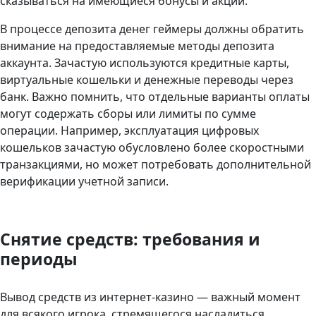
сказываться на имеющиеся бонусы и акции.
В процессе депозита денег геймеры должны обратить
внимание на предоставляемые методы депозита
аккаунта. Зачастую используются кредитные карты,
виртуальные кошельки и денежные переводы через
банк. Важно помнить, что отдельные варианты оплаты
могут содержать сборы или лимиты по сумме
операции. Например, эксплуатация цифровых
кошельков зачастую обусловлено более скоростными
транзакциями, но может потребовать дополнительной
верификации учетной записи.
Снятие средств: требования и
периоды
Вывод средств из интернет-казино — важный момент
для всякого игрока, стремящегося насладиться