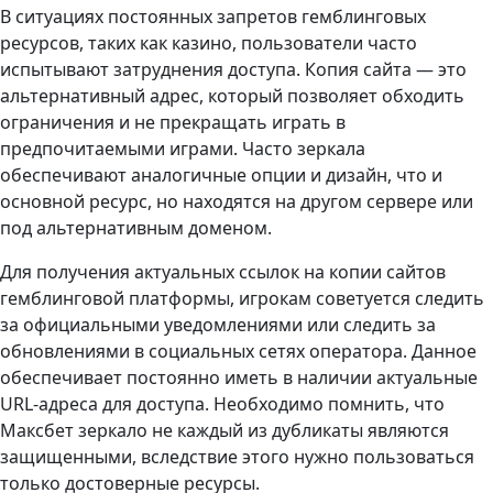
В ситуациях постоянных запретов гемблинговых
ресурсов, таких как казино, пользователи часто
испытывают затруднения доступа. Копия сайта — это
альтернативный адрес, который позволяет обходить
ограничения и не прекращать играть в
предпочитаемыми играми. Часто зеркала
обеспечивают аналогичные опции и дизайн, что и
основной ресурс, но находятся на другом сервере или
под альтернативным доменом.
Для получения актуальных ссылок на копии сайтов
гемблинговой платформы, игрокам советуется следить
за официальными уведомлениями или следить за
обновлениями в социальных сетях оператора. Данное
обеспечивает постоянно иметь в наличии актуальные
URL-адреса для доступа. Необходимо помнить, что
Максбет зеркало не каждый из дубликаты являются
защищенными, вследствие этого нужно пользоваться
только достоверные ресурсы.